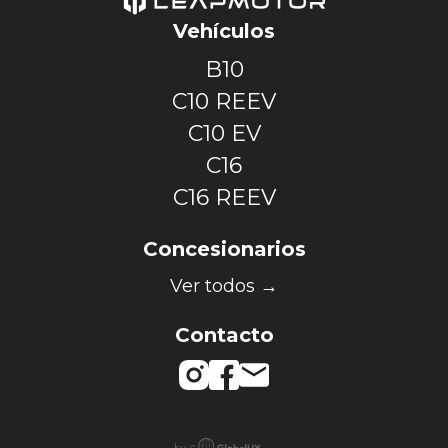
Vehículos
B10
C10 REEV
C10 EV
C16
C16 REEV
Concesionarios
Ver todos →
Contacto